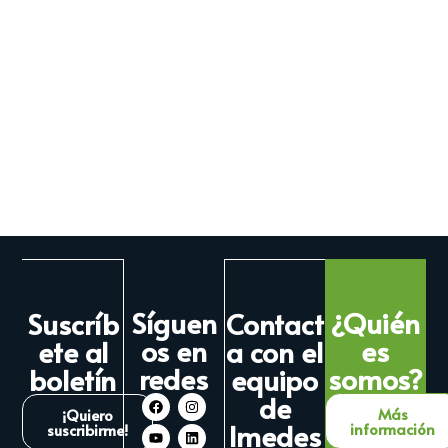
Síguen
¿Quién
Suscríb
Contact
os en
es
ete al
a con el
redes
somos?
boletín
equipo
de
Más
¡Quiero
Imedes
información
suscribirme!