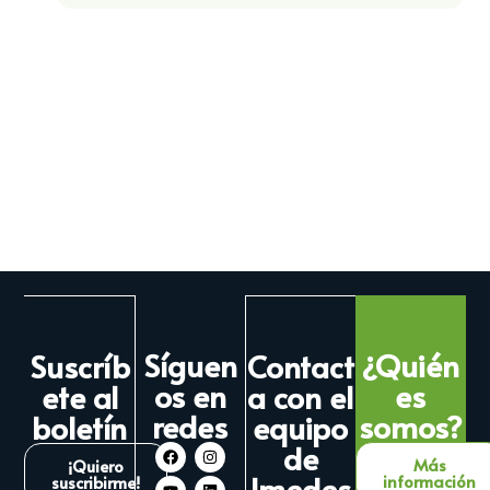
Síguen
¿Quién
Suscríb
Contact
os en
es
ete al
a con el
redes
somos?
boletín
equipo
de
Más
¡Quiero
Imedes
información
suscribirme!