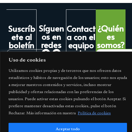
Síguen
¿Quién
Suscríb
Contact
os en
es
ete al
a con el
redes
somos?
boletín
equipo
de
Más
¡Quiero
Imedes
información
suscribirme!
Uso de cookies
Contacta
Utilizamos cookies propias y de terceros que nos ofrecen datos
estadísticos y hábitos de navegación de los usuarios; esto nos ayuda
a mejorar nuestros contenidos y servicios, incluso mostrar
publicidad y ofertas relacionadas con las preferencias de los
usuarios. Puede activar estas cookies pulsando el botón Aceptar. Si
prefiere mantener desactivadas estas cookies, pulse el botón
Rechazar. Más información en nuestra
Política de cookies
Aceptar todo