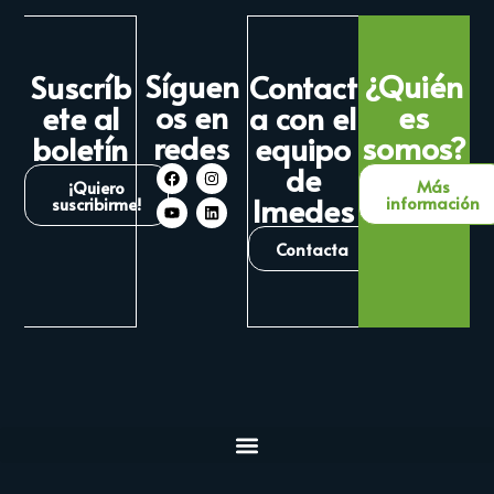
Síguen
¿Quién
Suscríb
Contact
os en
es
ete al
a con el
redes
somos?
boletín
equipo
de
Más
¡Quiero
Imedes
información
suscribirme!
Contacta