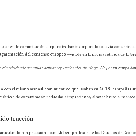
s planes de comunicación corporativa han incorporado todavía con serieda
fragmentación del consenso europeo
—visible en la propia retirada de la G
eno cómodo donde acumular activos reputacionales sin riesgo. Hoy es un campo do
io con el mismo arsenal comunicativo que usaban en 2018: campañas aut
étricas de comunicación reducidas a impresiones, alcance bruto e interaccio
dido tracción
á articulando con precisión. Joan Llobet, profesor de los Estudios de Econo