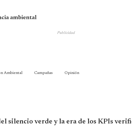
encia ambiental
Publicidad
ón Ambiental
Campañas
Opinión
l silencio verde y la era de los KPIs verif