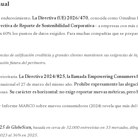
nual
al endurecimiento
. La Directiva (UE) 2026/470
, conocida como Omnibus I,
rectiva de Reporte de Sostenibilidad Corporativa
— a empresas con más d
n 60% los puntos de datos exigidos. Para muchas compañías que se prepara
ias de calificación crediticia y grandes clientes mantienen sus exigencias de in
ación futura del perímetro.
rioritaria.
La Directiva 2024/825, la llamada Empowering Consumers fo
 nacional el 27 de marzo del mismo año.
Prohíbe expresamente las alegac
ones.
Su carácter es horizontal: no exige reportar nuevas métricas, pero 
tercer Informe MARCO sobre nuevos consumidores (2024) revela que más del 
025 de GlobeScan,
basada en cerca de 32.000 entrevistas en 33 mercados, dibuj
n 2023 al 36% en 2025.