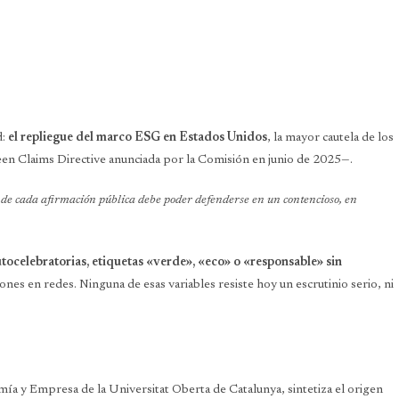
d:
el repliegue del marco ESG en Estados Unidos
, la mayor cautela de los
reen Claims Directive anunciada por la Comisión en junio de 2025—.
nde cada afirmación pública debe poder defenderse en un contencioso, en
ocelebratorias, etiquetas «verde», «eco» o «responsable» sin
nes en redes. Ninguna de esas variables resiste hoy un escrutinio serio, ni
mía y Empresa de la Universitat Oberta de Catalunya, sintetiza el origen