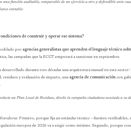
n una función auditable, comparable de un ejercicio a otro y defendible ante cua
lance contable.
condiciones de construir y operar ese sistema?
á poblado por
agencias generalistas que aprenden el lenguaje técnico sob
áctica, las campañas que la ECGT empezará a sancionar en septiembre.
 desarrollado durante tres décadas una arquitectura inusual en este sector:
l, residuos y evaluación de impacto, una
agencia de comunicación
con gabi
.
 redacte un Plan Local de Residuos, diseñe la campaña ciudadana asociada a su 
fravalorar. Primero, porque fija un estándar técnico —fuentes verificables,
regulación europea de 2026 va a exigir como mínimo. Segundo, porque conect