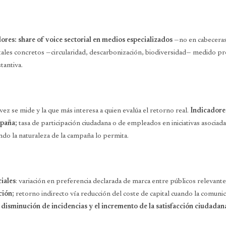
ores: share of voice sectorial en medios especializados
—no en cabeceras
ntales concretos —circularidad, descarbonización, biodiversidad— medido p
tantiva.
ez se mide y la que más interesa a quien evalúa el retorno real.
Indicadore
mpaña;
tasa de participación ciudadana o de empleados en iniciativas asociad
o la naturaleza de la campaña lo permita.
iales
: variación en preferencia declarada de marca entre públicos relevante
ción;
retorno indirecto vía reducción del coste de capital cuando la comuni
 disminución de incidencias y el incremento de la satisfacción ciudadan