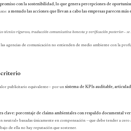
promiso con la sostenibilidad, lo que genera percepciones de oportunis
ante:
a menudo las acciones que llevan a cabo las empresas parecen más
tico técnico riguroso, traducción comunicativa honesta y verificación posterior— se
 las agencias de comunicación no entienden de medio ambiente con la prof
criterio
valor publicitario equivalente— por un
sistema de KPIs auditable, articula
s clave: porcentaje de claims ambientales con respaldo documental veri
bon neutral» basadas únicamente en compensación —que debe tender a cero
debajo de ella no hay reputación que sostener.